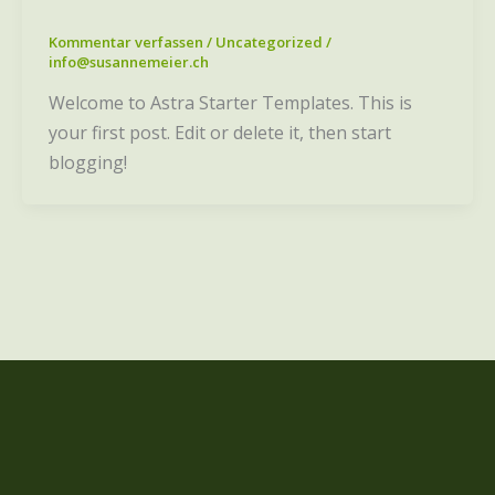
Kommentar verfassen
/
Uncategorized
/
info@susannemeier.ch
Welcome to Astra Starter Templates. This is
your first post. Edit or delete it, then start
blogging!