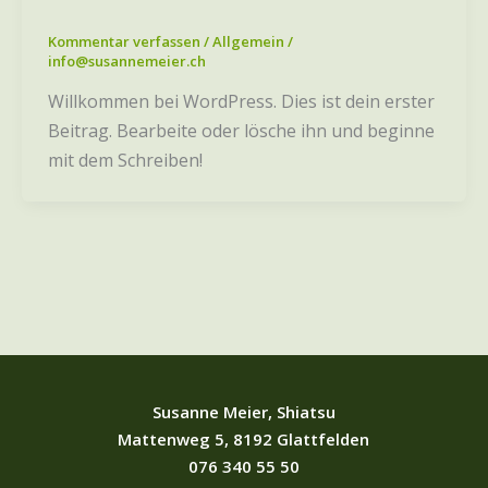
Kommentar verfassen
/
Allgemein
/
info@susannemeier.ch
Willkommen bei WordPress. Dies ist dein erster
Beitrag. Bearbeite oder lösche ihn und beginne
mit dem Schreiben!
Susanne Meier, Shiatsu
Mattenweg 5, 8192 Glattfelden
076 340 55 50